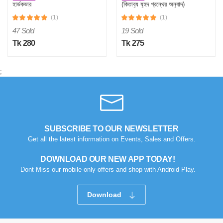
হার্ডকভার
(কিতাবুয যুহদ গ্রন্থের অনুবাদ)
(পেপারব্যাক)
(1)
(1)
47 Sold
19 Sold
Tk 280
Tk 275
N
;
Verified Purchase
by Nasir on Feb 08, 2023
Satisfactory with this price range. Thanks othoba.com.
Was this review helpful?
SUBSCRIBE TO OUR NEWSLETTER
0
0
Get all the latest information on Events, Sales and Offers.
DOWNLOAD OUR NEW APP TODAY!
Dont Miss our mobile-only offers and shop with Android Play.
Download