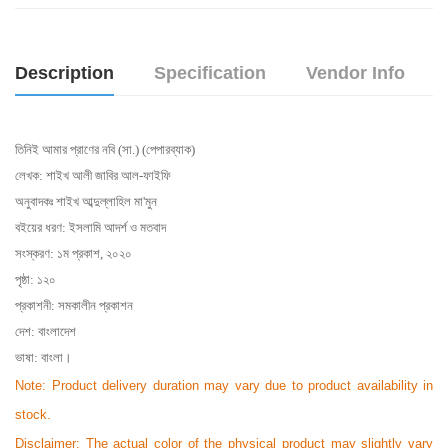
Description
Specification
Vendor Info
তিনিই আমার প্রাণের নবি (সা.) (পেপারব্যাক)
লেখক: শাইখ আলী জাবির আল-ফাইফি
অনুবাদকঃ শাইখ আব্দুল্লাহিল মা'মুন
বইয়ের ধরণ: ইসলামি আদর্শ ও মতবাদ
সংস্করণ: ১ম প্রকাশ, ২০২০
পৃষ্ঠা: ১২০
প্রকাশনী: সমকালীন প্রকাশন
দেশ: বাংলাদেশ
ভাষা: বাংলা।
Note: Product delivery duration may vary due to product availability in
stock.
Disclaimer: The actual color of the physical product may slightly vary