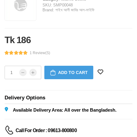
SKU:
SMP00048
Brand:
শাইখ আলী জাবির আল-ফাইফি
Tk 186
1 Review(s)
ADD TO CART
Delivery Options
Available Delivery Area: All over the Bangladesh.
Call For Order : 09613-800800