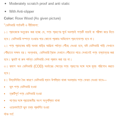
Moderately scratch proof and anti static
With Anti-slipper
Color:
Rose Wood (As given picture)
"ডেলিভারি শর্তাবলী ও নীতিমালা:
১। গ্রাহককে অনুরোধ করা হচ্ছে যে, পণ্য গ্রহণের পূর্বে অবশ্যই পণ্যটি যাচাই বা পরীক্ষা করে নিতে
হবে। ডেলিভারি সম্পন্ন হওয়ার পরে কোনো প্রকার অভিযোগ গ্রহণযোগ্য হবে না।
২। পণ্য গ্রাহকের বাড়ি অথবা বাড়ির আঙিনা পর্যন্ত পৌঁছে দেওয়া হবে, যদি ডেলিভারি গাড়ি সেখানে
পৌঁছাতে সক্ষম হয়। অন্যথায়, ডেলিভারি ট্রাক যেখানে পৌঁছাতে পারে সেখানেই পণ্য হস্তান্তর করা
হবে। ফ্ল্যাট বা রুম পর্যন্ত ডেলিভারি সেবা প্রদান করা হয় না।
৩। ক্যাশ অন ডেলিভারি (COD) অর্ডারের ক্ষেত্রে পণ্য গ্রহণের সঙ্গে সঙ্গে মূল্য পরিশোধ করতে
হবে।
৪। নিম্নলিখিত বৈধ কারণে ডেলিভারি ম্যান উপস্থিত থাকা অবস্থায় পণ্য ফেরত দেওয়া যাবে—
• ভুল পণ্য ডেলিভারি হওয়া
• ত্রুটিপূর্ণ পণ্য ডেলিভারি হওয়া
• পণ্যের সঙ্গে প্রয়োজনীয় অংশ অনুপস্থিত থাকা
• ওয়েবসাইটে ভুল তথ্য প্রদর্শিত হওয়া
স্টক শর্ত: