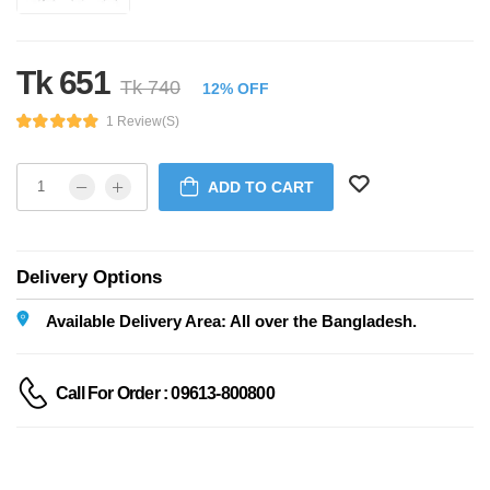
Tk 651
Tk 740
12% OFF
1 Review(s)
ADD TO CART
Delivery Options
Available Delivery Area: All over the Bangladesh.
Call For Order : 09613-800800