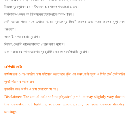
নিজস্ব ব্যবস্থাপনায় ঘাস উৎপাদন করে গরুকে খাওয়ানো হয়েছে।
সার্বক্ষণিক একজন পশু চিকিৎসকের তত্ত্বাবধানে লালন-পালন।
দেশি জাতের গরুর সাথে এখানে পাবেন স্বনামধন্য বিদেশি জাতের এবং সংকর জাতের সুস্থ-সবল
গরুগুলো।
অনলাইনে গরু কেনার সুযোগ।
বিকাশে/ক্রেডিট কার্ডের মাধ্যমে পেমেন্ট করার সুযোগ।
ঢাকা শহরের যে কোনে জায়গায় স্বাস্থ্যবিধি মেনে হোম ডেলিভারির সুযোগ।
ডেলিভারি নোট:
কাস্টমারকে ৩০% অগ্রীম মূল্য পরিশোধ করতে হবে বুকিং এর জন্য, বাকি মূল্য ও শিপিং চার্জ ডেলিভারির
পূর্বেই পরিশোধ করতে হবে ।
কুরবানীর গরুর অর্ডার ও মূল্য ফেরতযোগ্য নয়।
Disclaimer: The actual color of the physical product may slightly vary due to
the deviation of lighting sources, photography or your device display
settings.