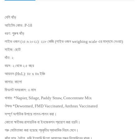
দেশি ষাঁড়
আইটেম কোড: P-18
ধরণ: পুরুষ ষাঁড়
লাইভ ওজন (২৫.৬.২০২১): ২১৮ কেজি
(লাইভ ওজন weighing scale এর মাধ্যমে নেওয়া)
সাইজ: ছোট
দাঁত:
২
বয়স:
২ থেকে ২.৫ বছর
আয়তন (HxL):
৪
৫
x
৪
৬
ইঞ্চি
কালার: কালো
ফিডলট সময়কাল: ৩ মাস
খাবার: *Napier, Silage, Paddy Straw, Concentrate Mix
ঔষধঃ *Dewormed, FMD Vaccinated, Anthrax Vaccinated
সম্পূর্ণ অর্গানিক উপায়ে লালন-পালন করা।
কোনো ক্ষতিকর রাসায়নিক বা ইনজেকশন প্রয়োগ করা হয়নি।
গরু মোটাতাজা করা হয়েছে প্রকৃতির স্বাভাবিক নিয়ম মেনে।
কাঁচা ঘাস, খৈইল, ভুষি ইত্যাদি ছিলো আমাদের গরুর নিত্যদিনের খাদ্য।