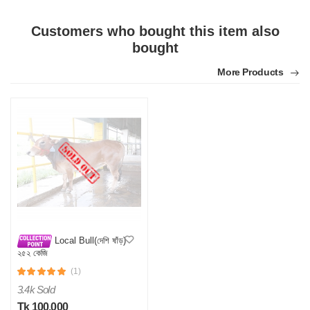
Customers who bought this item also
M
bought
Verified Purchase
by Md. Fuad on Feb 08, 2023
More Products
One of the best thing I have ever bought be online
Was this review helpful?
0
0
Local Bull(দেশি ষাঁড়)
২৫২ কেজি
(1)
3.4k Sold
Tk 100,000