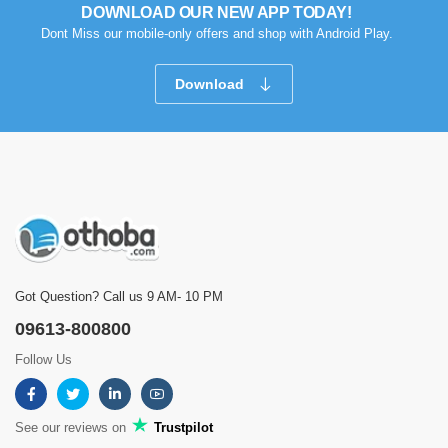
DOWNLOAD OUR NEW APP TODAY!
Dont Miss our mobile-only offers and shop with Android Play.
Download
Got Question? Call us 9 AM- 10 PM
09613-800800
Follow Us
See our reviews on
Trustpilot