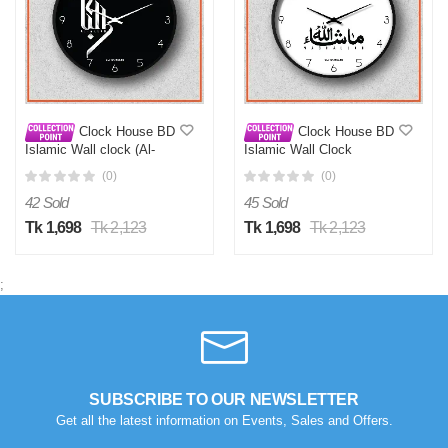
Clock House BD
Clock House BD
Islamic Wall clock (Al-
Islamic Wall Clock
Akbar) Black
(Mashallah) White
(0)
(0)
42 Sold
45 Sold
Tk 1,698
Tk 2,123
Tk 1,698
Tk 2,123
;
SUBSCRIBE TO OUR NEWSLETTER
Get all the latest information on Events, Sales and Offers.