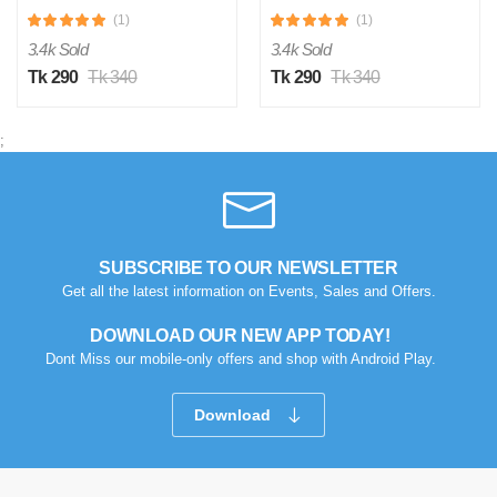
(1)
(1)
3.4k Sold
3.4k Sold
Tk 290
Tk 340
Tk 290
Tk 340
;
SUBSCRIBE TO OUR NEWSLETTER
Get all the latest information on Events, Sales and Offers.
DOWNLOAD OUR NEW APP TODAY!
Dont Miss our mobile-only offers and shop with Android Play.
Download