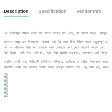
Description
Specification
Vendor Info
এই বিপরীতমুখী যান্ত্রিক ঘড়িটি উচ্চ মানের উপাদান দিয়ে তৈরি, যা পরিবেশ বান্ধব, মজবু
আপনার স্বাস্থ্য এবং নিরাপত্তা, টেকসই এবং দীর্ঘ সেবা জীবন নিশ্চিত করতে বন্ধুত্বপূর্ণ এবং স্
বড় এবং পরিষ্কার ঘড়ির মুখ আপনাকে ঘরের যেকোনো কোণ থেকে সহজেই দেখতে দেয়। ইনস্
নীরব ক্রিয়া, অতি-নিম্ন ডেসিবেল, প্রায় নীরব স্ক্যানিং অ্যাকশন, আপনাকে একটি শান্ত 
আধুনিক দেহাতি এবং বিপরীতমুখী বৈশিষ্ট্যের সংমিশ্রণ, কমনীয়তা না হারিয়ে বিলাসবহুল সরল
ক্রিয়েটিভ ডেস্ক ঘড়ি আপনার যেকোন ঘরকে পুরোপুরি সাজাতে পারে, শুধু বসার ঘর, অধ্যয়ন, 