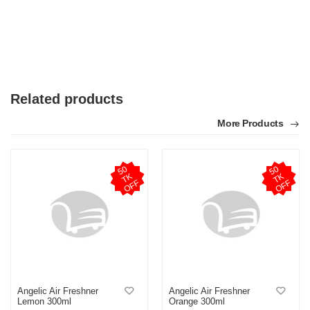
Related products
More Products
5
0
T
O
F
5
0
T
O
F
K
K
F
F
Angelic Air Freshner
Angelic Air Freshner
Lemon 300ml
Orange 300ml