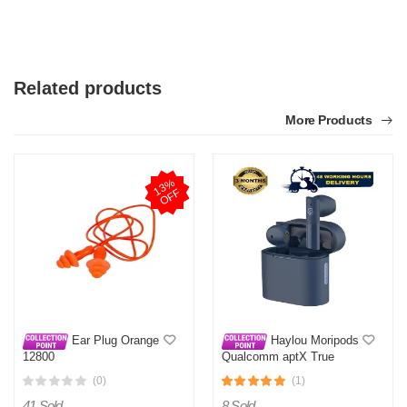
Related products
More Products
1
3
%
O
F
F
Ear Plug Orange
Haylou Moripods
12800
Qualcomm aptX True
Wireless Earbuds- Blue
(0)
(1)
41 Sold
8 Sold