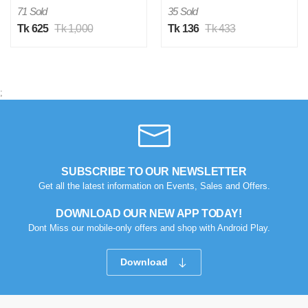
Safe Soft Training Seat
FUSION For iPhone 11
71 Sold
35 Sold
Potty Sitting Ring with
With Camera Protection
Handles Bathroom Trainer
Back Part For iPhone 11
Tk 625
Tk 1,000
Tk 136
Tk 433
Closes tool Cover
Case
;
SUBSCRIBE TO OUR NEWSLETTER
Get all the latest information on Events, Sales and Offers.
DOWNLOAD OUR NEW APP TODAY!
Dont Miss our mobile-only offers and shop with Android Play.
Download