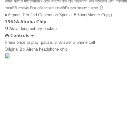
আমরা সরাসরি ম্যানুফ্যাকচার থেকে ইমপোর্ট করি তাই অরিজিনাল আর অথেনটিক বেস্ট প্রিমিয়াম 
কোয়ালিটি প্রোডাক্ট দিবো যেটা লোকাল কোয়ালিটির চেয়ে অনেকগুণ ভালো 👌
◾ Airpods Pro 2nd Generation Special Edition(Master Copy)
𝟭𝟱𝟲𝟮𝗔 𝗔𝗶𝗿𝗼𝗵𝗮 𝗖𝗵𝗶𝗽 .
🔰2days long bettary backup
🎮 𝗖𝗼𝗻𝘁𝗿𝗼𝗹𝘀 ➜
Press once to play, pause, or answer a phone call
Original 2 x Airoha headphone chip