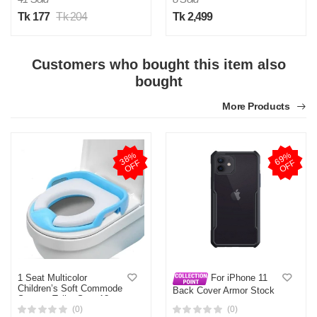
Tk 177
Tk 204
Tk 2,499
Customers who bought this item also
bought
More Products
3
8
%
O
F
6
9
%
O
F
F
F
1 Seat Multicolor
For iPhone 11
Children’s Soft Commode
Back Cover Armor Stock
Support Toilet Seat 18+
Prof Case Armor
Month | Baby Toilet Seat
(0)
(0)
Shockproof Case Xundd