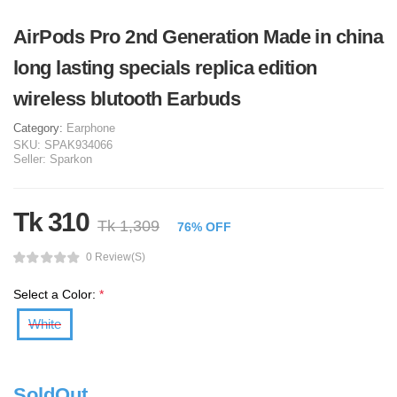
AirPods Pro 2nd Generation Made in china
long lasting specials replica edition
wireless blutooth Earbuds
Category:
Earphone
SKU:
SPAK934066
Seller:
Sparkon
Tk 310
Tk 1,309
76% OFF
0 Review(s)
Select a Color:
*
White
SoldOut