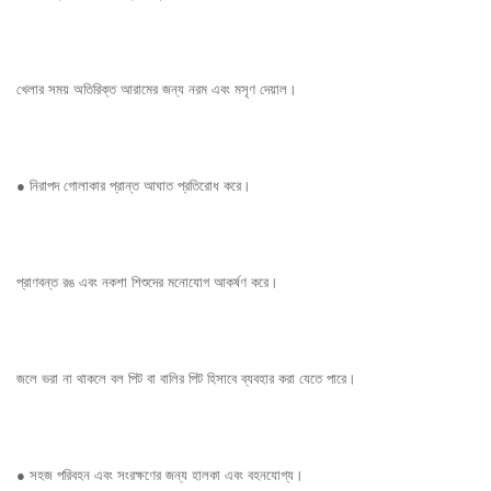
খেলার সময় অতিরিক্ত আরামের জন্য নরম এবং মসৃণ দেয়াল।
● নিরাপদ গোলাকার প্রান্ত আঘাত প্রতিরোধ করে।
প্রাণবন্ত রঙ এবং নকশা শিশুদের মনোযোগ আকর্ষণ করে।
জলে ভরা না থাকলে বল পিট বা বালির পিট হিসাবে ব্যবহার করা যেতে পারে।
● সহজ পরিবহন এবং সংরক্ষণের জন্য হালকা এবং বহনযোগ্য।