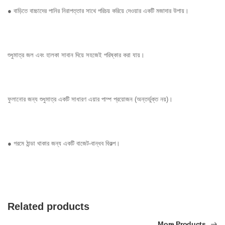
● বাড়িতে বাচ্চাদের পানির নিরাপত্তার সাথে পরিচয় করিয়ে দেওয়ার একটি মজাদার উপায়।
শুধুমাত্র জল এবং হালকা সাবান দিয়ে সহজেই পরিষ্কার করা যায়।
ফুলানোর জন্য শুধুমাত্র একটি সাধারণ এয়ার পাম্প প্রয়োজন (অন্তর্ভুক্ত নয়)।
● গরমে ঠান্ডা থাকার জন্য একটি বাজেট-বান্ধব বিকল্প।
Related products
More Products