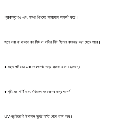
প্রাণবন্ত রঙ এবং নকশা শিশুদের মনোযোগ আকর্ষণ করে।
জলে ভরা না থাকলে বল পিট বা বালির পিট হিসাবে ব্যবহার করা যেতে পারে।
● সহজ পরিবহন এবং সংরক্ষণের জন্য হালকা এবং বহনযোগ্য।
● গ্রীষ্মের পার্টি এবং বহিরঙ্গন সমাবেশের জন্য আদর্শ।
UV-প্রতিরোধী উপাদান সূর্যের ক্ষতি থেকে রক্ষা করে।