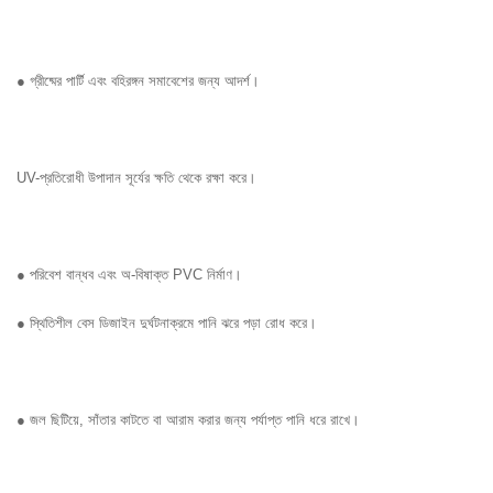
● গ্রীষ্মের পার্টি এবং বহিরঙ্গন সমাবেশের জন্য আদর্শ।
UV-প্রতিরোধী উপাদান সূর্যের ক্ষতি থেকে রক্ষা করে।
● পরিবেশ বান্ধব এবং অ-বিষাক্ত PVC নির্মাণ।
● স্থিতিশীল বেস ডিজাইন দুর্ঘটনাক্রমে পানি ঝরে পড়া রোধ করে।
● জল ছিটিয়ে, সাঁতার কাটতে বা আরাম করার জন্য পর্যাপ্ত পানি ধরে রাখে।