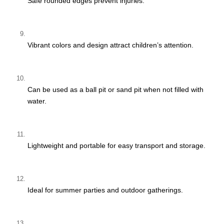
Safe rounded edges prevent injuries.
Vibrant colors and design attract children’s attention.
M
Can be used as a ball pit or sand pit when not filled with 
by Md Mahabubul Alam on Apr 08, 2026
water.
Verified Purchase
Highly recommended.
Lightweight and portable for easy transport and storage.
Was this review helpful?
0
0
Ideal for summer parties and outdoor gatherings.