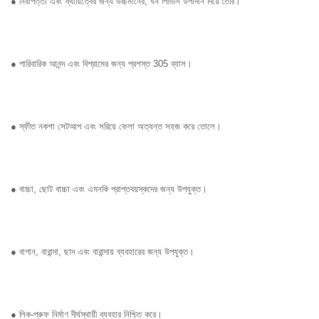
● নিরাপত্তা এবং স্থায়িত্বের জন্য উচ্চমানের, ঘন পিভিসি উপাদান দিয়ে তৈরি।
● পারিবারিক আনন্দ এবং বিশ্রামের জন্য প্রশস্ত 305 ব্যাস।
● স্ফীত নকশা সেটআপ এবং সরিয়ে ফেলা অত্যন্ত সহজ করে তোলে।
● বাচ্চা, ছোট বাচ্চা এবং এমনকি প্রাপ্তবয়স্কদের জন্য উপযুক্ত।
● বাগান, বারান্দা, ছাদ এবং বারান্দায় ব্যবহারের জন্য উপযুক্ত।
● লিক-প্রুফ নির্মাণ দীর্ঘস্থায়ী ব্যবহার নিশ্চিত করে।