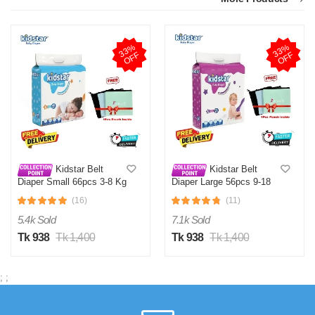
3
3
%
O
F
3
3
%
O
F
F
F
Kidstar Belt
Kidstar Belt
Diaper Small 66pcs 3-8 Kg
Diaper Large 56pcs 9-18
KG
(16)
(11)
5.4k Sold
7.1k Sold
Tk 938
Tk 1,400
Tk 938
Tk 1,400
;
;