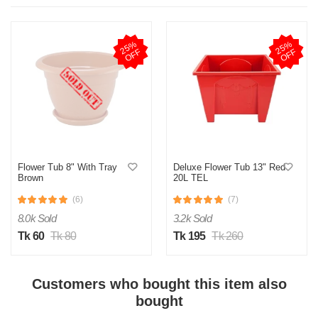
2
5
%
O
F
2
5
%
O
F
F
F
Flower Tub 8" With Tray
Deluxe Flower Tub 13" Red
Brown
20L TEL
(6)
(7)
8.0k Sold
3.2k Sold
Tk 60
Tk 80
Tk 195
Tk 260
Customers who bought this item also
bought