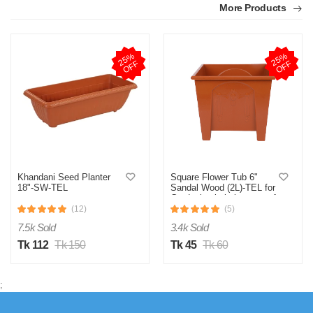
More Products
2
5
%
O
F
2
5
%
O
F
F
F
Khandani Seed Planter
Square Flower Tub 6"
18"-SW-TEL
Sandal Wood (2L)-TEL for
Gardening in balcony, roof
or indoor space for adding
(12)
(5)
a touch of greenery to your
7.5k Sold
3.4k Sold
home or office
Tk 112
Tk 150
Tk 45
Tk 60
;