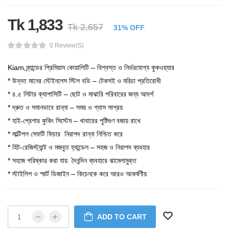
Tk 1,833
Tk 2,657
31% OFF
0 Review(s)
Kiam ব্র্যান্ডের প্রিমিয়াম কোয়ালিটি – বিশ্বস্ত ও নির্ভরযোগ্য কুকওয়্যার
* উন্নত মানের স্টেইনলেস স্টিল বডি – টেকসই ও মরিচা প্রতিরোধী
* ৪.৫ লিটার ক্যাপাসিটি – ছোট ও মাঝারি পরিবারের জন্য আদর্শ
* দ্রুত ও সমানভাবে রান্না – সময় ও গ্যাস সাশ্রয়
* হাই-প্রেশার কুকিং সিস্টেম – খাবারের পুষ্টিগুণ বজায় রাখে
* মাল্টিপল সেফটি ফিচার নিরাপদ রান্না নিশ্চিত করে
* হিট-রেজিস্ট্যান্ট ও মজবুত হ্যান্ডেল – সহজ ও নিরাপদ ব্যবহার
* সহজে পরিষ্কার করা যায় দৈনন্দিন ব্যবহারে ঝামেলামুক্ত
* স্টাইলিশ ও স্মার্ট ডিজাইন – কিচেনকে করে আরও আকর্ষণীয়
ADD TO CART