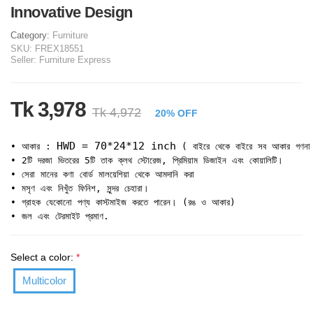
Innovative Design
Category:
Furniture
SKU:
FREX18551
Seller:
Furniture Express
Tk 3,978
Tk 4,972
20% OFF
HWD = 70*24*12 inch
• আকার : 
 ( বাইরে থেকে বাইরে সব আকার গণনা
• 2টি দরজা ভিতরের 5টি তাক ক্লথ স্টোরেজ, প্রিমিয়াম ডিজাইন এবং কোয়ালিটি।

• সেরা মানের কণা বোর্ড মালয়েশিয়া থেকে আমদানি করা

• মসৃণ এবং নিখুঁত ফিনিশ, সুন্দর চেহারা।

• গ্রাহক যেকোনো পণ্য কাস্টমাইজ করতে পারেন। (রঙ ও আকার)

• জল এবং টেরমাইট প্রমাণ.
Select a color:
*
Multicolor