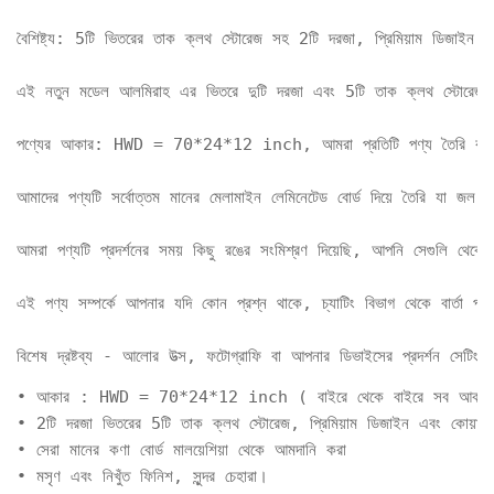
বৈশিষ্ট্য: 5টি ভিতরের তাক ক্লথ স্টোরেজ সহ 2টি দরজা, প্রিমিয়াম ডিজাইন এ
এই নতুন মডেল আলমিরাহ এর ভিতরে দুটি দরজা এবং 5টি তাক ক্লথ স্টোরেজ রয়
পণ্যের আকার: HWD = 70*24*12 inch, আমরা প্রতিটি পণ্য তৈরি করি এই ভে
আমাদের পণ্যটি সর্বোত্তম মানের মেলামাইন লেমিনেটেড বোর্ড দিয়ে তৈরি যা 
আমরা পণ্যটি প্রদর্শনের সময় কিছু রঙের সংমিশ্রণ দিয়েছি, আপনি সেগুলি থে
এই পণ্য সম্পর্কে আপনার যদি কোন প্রশ্ন থাকে, চ্যাটিং বিভাগ থেকে বার্তা পাঠা
বিশেষ দ্রষ্টব্য - আলোর উত্স, ফটোগ্রাফি বা আপনার ডিভাইসের প্রদর্শন সেটিংসের
• আকার : HWD = 70*24*12 inch ( বাইরে থেকে বাইরে সব আকার 
• 2টি দরজা ভিতরের 5টি তাক ক্লথ স্টোরেজ, প্রিমিয়াম ডিজাইন এবং কোয়ালিট
• সেরা মানের কণা বোর্ড মালয়েশিয়া থেকে আমদানি করা

• মসৃণ এবং নিখুঁত ফিনিশ, সুন্দর চেহারা।
