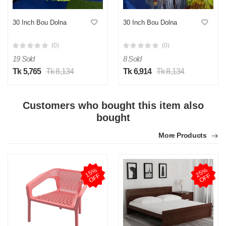
30 Inch Bou Dolna
30 Inch Bou Dolna
(0)
(0)
19 Sold
8 Sold
Tk 5,765
Tk 8,134
Tk 6,914
Tk 8,134
Customers who bought this item also
bought
More Products
1
5
%
O
F
2
5
%
O
F
F
F