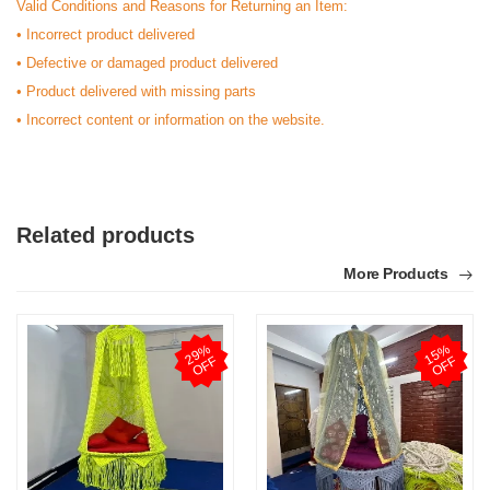
Valid Conditions and Reasons for Returning an Item:
• Incorrect product delivered
• Defective or damaged product delivered
• Product delivered with missing parts
• Incorrect content or information on the website.
Related products
More Products
2
9
%
O
F
1
5
%
O
F
F
F