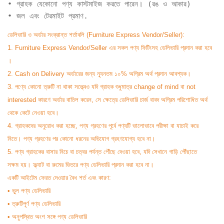
• গ্রাহক যেকোনো পণ্য কাস্টমাইজ করতে পারেন। (রঙ ও আকার)

• জল এবং টেরমাইট প্রমাণ.
ডেলিভারি ও অর্ডার সংক্রান্ত শর্তাবলি (Furniture Express Vendor/Seller):
1. Furniture Express Vendor/Seller এর সকল পণ্য ফিটিংসহ ডেলিভারি প্রদান করা হবে
।
2. Cash on Delivery অর্ডারের জন্য ন্যূনতম ১০% অগ্রিম অর্থ প্রদান আবশ্যক।
3. পণ্যে কোনো ত্রুটি না থাকা সত্ত্বেও যদি গ্রাহক শুধুমাত্র change of mind বা not
interested কারণে অর্ডার বাতিল করেন, সে ক্ষেত্রে ডেলিভারি চার্জ বাবদ অগ্রিম পরিশোধিত অর্থ
থেকে কেটে নেওয়া হবে।
4. গ্রাহকদের অনুরোধ করা হচ্ছে, পণ্য গ্রহণের পূর্বে পণ্যটি ভালোভাবে পরীক্ষা বা যাচাই করে
নিতে। পণ্য গ্রহণের পর কোনো ধরনের অভিযোগ গ্রহণযোগ্য হবে না।
5. পণ্য গ্রাহকের বাসার নিচে বা চত্বর পর্যন্ত পৌঁছে দেওয়া হবে, যদি সেখানে গাড়ি পৌঁছাতে
সক্ষম হয়। ফ্ল্যাট বা রুমের ভিতরে পণ্য ডেলিভারি প্রদান করা হবে না।
একটি আইটেম ফেরত দেওয়ার বৈধ শর্ত এবং কারণ:
• ভুল পণ্য ডেলিভারি
• ত্রুটিপূর্ণ পণ্য ডেলিভারি
• অনুপস্থিত অংশ সঙ্গে পণ্য ডেলিভারি