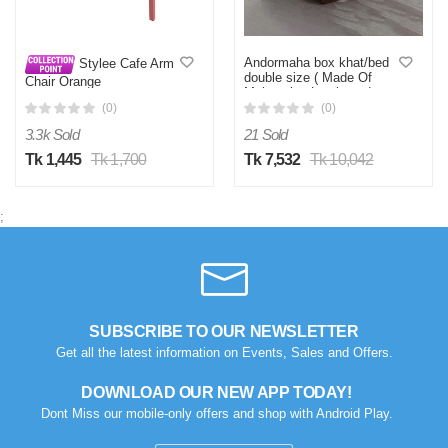
Andormaha box khat/bed
Stylee Cafe Arm
double size ( Made Of
Chair Orange
Melamaine Laminated
Board)
(0)
(0)
3.3k Sold
21 Sold
Tk 1,445
Tk 1,700
Tk 7,532
Tk 10,042
;
SUBSCRIBE TO OUR NEWSLETTER
Get all the latest information on Events, Sales and Offers.
DOWNLOAD OUR NEW APP TODAY!
Dont Miss our mobile-only offers and shop with Android Play.