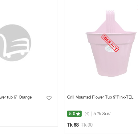
ower tub 6" Orange
Grill Mounted Flower Tub 9"Pink-TEL
|
5.1k Sold
5.0
(4)
Tk 68
Tk 90