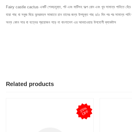
Fairy castle cactus একটি শেকড়যুক্ত, পট এবং মাটিসহ অল্প রোদ এবং খুব সামান্য পানিতে বেঁচে
যারা গাছ বা সবুজ দিয়ে অন্দরমহল সাজাতে চান তাদের জন্য উপযুক্ত গাছ ৪/৫ দিন পর পর সামান্য পানি 
অন্য কোন সার বা যত্নের প্রয়োজন পড়ে না বাংলাদেশ এর আবহাওয়ায় উপযোগী ক্যাকটাস
Related products
2
5
%
O
F
F