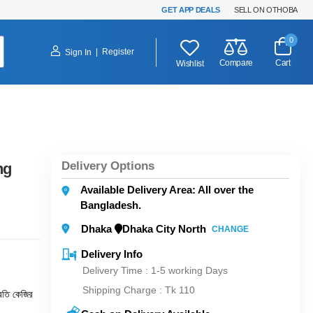
GET APP DEALS
SELL ON OTHOBA
0
|
Register
Sign In
Compare
Cart
Wishlist
Delivery Options
ng
Available Delivery Area: All over the
Bangladesh.
Dhaka
Dhaka City North
CHANGE
Delivery Info
Delivery Time : 1-5 working Days
Shipping Charge :
Tk 110
রতি কেজির