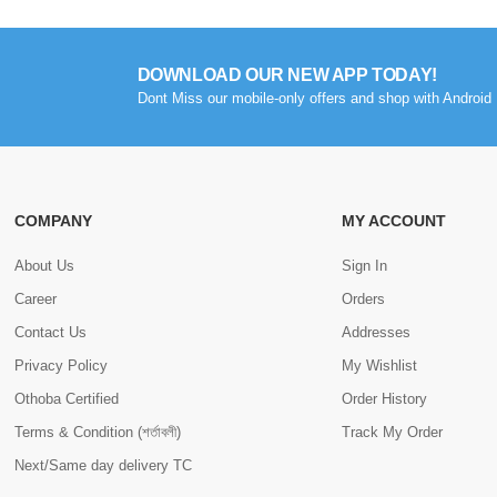
DOWNLOAD OUR NEW APP TODAY!
Dont Miss our mobile-only offers and shop with Android 
COMPANY
MY ACCOUNT
About Us
Sign In
Career
Orders
Contact Us
Addresses
Privacy Policy
My Wishlist
Othoba Certified
Order History
Terms & Condition (শর্তাবলী)
Track My Order
Next/Same day delivery TC