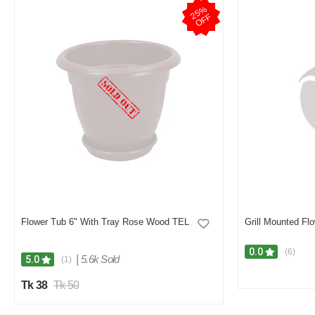
2
5
%
O
F
F
Flower Tub 6" With Tray Rose Wood TEL
Grill Mounted Fl
0.0
(6)
|
5.6k Sold
5.0
(1)
Tk 38
Tk 50