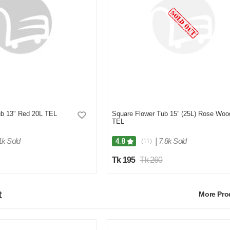
ub 13" Red 20L TEL
Square Flower Tub 15” (25L) Rose Woo
TEL
1k Sold
|
7.8k Sold
4.8
(11)
Tk 195
Tk 260
t
More Pr