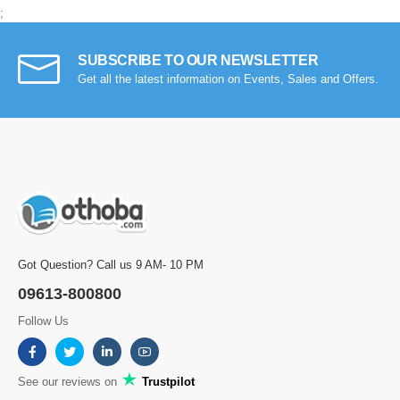
;
SUBSCRIBE TO OUR NEWSLETTER
Get all the latest information on Events, Sales and Offers.
Got Question? Call us 9 AM- 10 PM
09613-800800
Follow Us
See our reviews on
Trustpilot