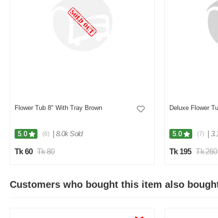
Flower Tub 8" With Tray Brown
Deluxe Flower T
|
8.0k Sold
|
3.
5.0
5.0
(6)
(7)
Tk 60
Tk 80
Tk 195
Tk 260
Customers who bought this item also bough