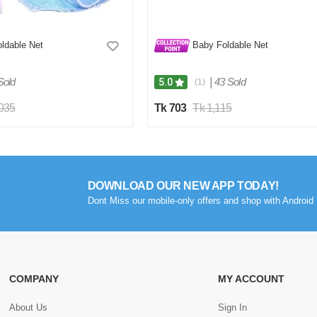
ldable Net
Baby Foldable Net
Sold
|
43 Sold
5.0
(1)
,035
Tk 703
Tk 1,115
DOWNLOAD OUR NEW APP TODAY!
Dont Miss our mobile-only offers and shop with Android 
COMPANY
MY ACCOUNT
About Us
Sign In