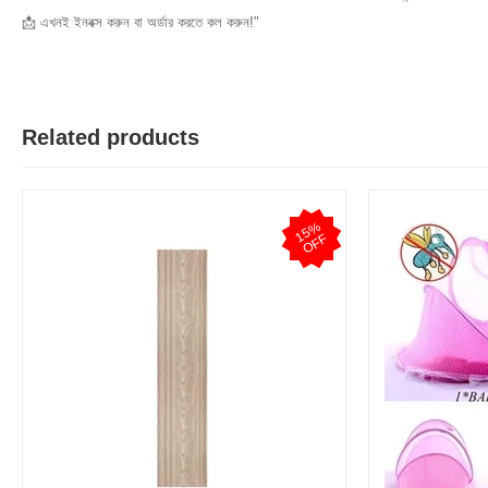
📩 এখনই ইনবক্স করুন বা অর্ডার করতে কল করুন!"
Related products
1
5
%
O
F
F