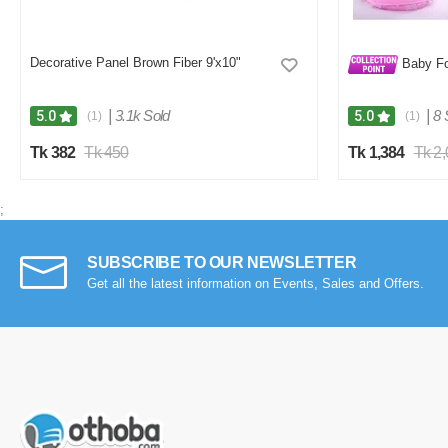
Decorative Panel Brown Fiber 9'x10"
Baby Fo
|
3.1k Sold
|
8 
5.0
5.0
(1)
(1)
Tk 382
Tk 450
Tk 1,384
Tk 2
;
SUBSCRIBE TO OUR NEWSLETTER
Get all the latest information on Events, Sales and Offers.