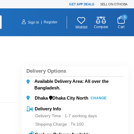
GET APP DEALS
SELL ON OTHOBA
0
|
Register
Sign In
Compare
Cart
Wishlist
Delivery Options
Available Delivery Area: All over the
Bangladesh.
Dhaka
Dhaka City North
CHANGE
Delivery Info
Delivery Time : 1-7 working days
Shipping Charge :
Tk 100