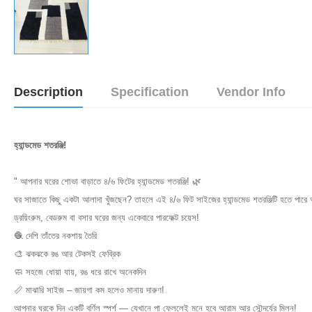
Description
Specification
Vendor Info
হ্যান্ডমেড শতরঞ্জি!
" আপনার ঘরের শোভা বাড়াতে ৪/৬ ফিটের হ্যান্ডমেড শতরঞ্জি! 🌿
ঘর সাজাতে কিছু একটা আলাদা খুঁজছেন? তাহলে এই ৪/৬ ফিট সাইজের হ্যান্ডমেড শতরঞ্জিটি হতে পারে
ড্রয়িংরুম, বেডরুম বা বসার ঘরের জন্য একেবারে পারফেক্ট চয়েস!
🧶 দেশি তাঁতের নকশায় তৈরি
🎨 ঝকঝকে রঙ আর টেকসই ফেব্রিক
🧼 সহজে ধোয়া যায়, রঙ ধরে রাখে অনেকদিন
📏 মাঝারি সাইজ – জায়গা কম হলেও মানায় দারুণ!
আপনার ঘরকে দিন একটি বর্ণিল স্পর্শ — যেখানে পা ফেললেই মনে হবে আরাম আর সৌন্দর্যের মিলন!