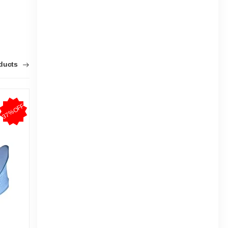
oducts
37%OFF
32%OFF